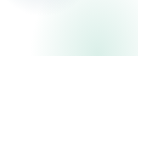
en production, souscription et sinistres
IA
en production, souscription et sinistres
étapes du contrat, un seul système
6
étapes du contrat, un seul système
ans de science climatique
20+
ans de science climatique
modèles de prévision
150+
modèles de prévision
Souscription
En production
Copilote de souscription