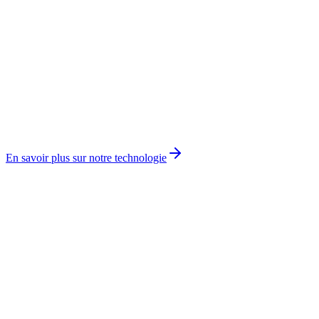
Cartographie à l'échelle de la parcelle
Suivi des cultures haute résolution
Indicateurs par parcelle
Segmentation spatiale du risque
Hébergement AWS
Haute disponibilité
APIs sécurisées
Intégration avec les systèmes cœurs d'assurance
En savoir plus sur notre technologie
En cours de développement
Ce qui arrive ensuite