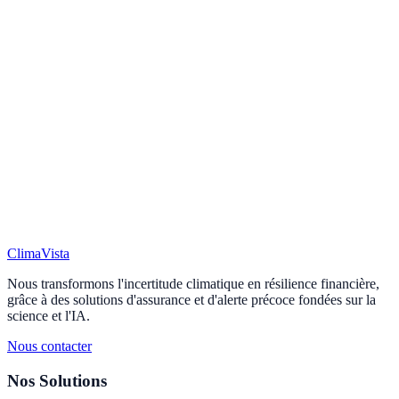
Prêt à moderniser la gestion de votre
portefeuille d'assurance ?
Demandez une démo et découvrez comment ClimaVista peut
soutenir vos flux de souscription, sinistres, analyse de risques et
intelligence climatique.
ClimaVista
Demander une démo
Nous transformons l'incertitude climatique en résilience financière,
grâce à des solutions d'assurance et d'alerte précoce fondées sur la
science et l'IA.
Nous contacter
Nos Solutions