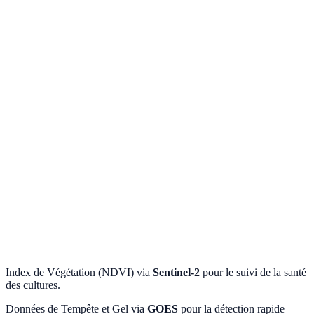
pour maïs et soja homologuée par la Superintendencia de Seguros
de la Nación (SSN).
Protection des Revenus Énergétiques
Conception de solutions paramétriques (type swap) contre la
variation de production hydroélectrique due aux aléas climatiques.
Diversification de Risques Spécialisés
Création de protections contre les aléas climatiques pour le secteur
du tourisme pendant les vacances et les dommages aux vergers
contre le gel.
Index de Végétation (NDVI) via
Sentinel-2
pour le suivi de la santé
des cultures.
Données de Tempête et Gel via
GOES
pour la détection rapide